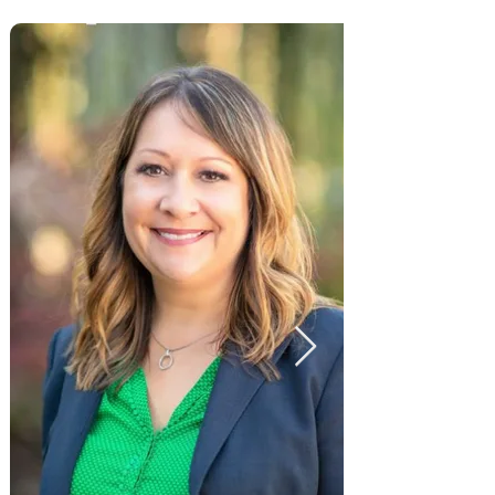
Prevention and Intervention
Services sa Humboldt County
Office of Education. Sa tungkuling
ito, sinusuportahan niya ang mga
distrito sa gawaing pagbabago ng
klima sa paaralan. Siya ay isang
tagapagsanay at coach sa
Universal Design for Learning
(UDL), isang sertipikadong
tagapagsanay sa International
Institute of Restorative Practices
(IIRP), isang tagapagsanay at coach
sa PBIS, at isang Region 1 Lead at
sertipikadong coach para sa CA
MTSS. Bago ang posisyong ito, siya
ay isang espesyalista sa
edukasyon sa loob ng mahigit
dalawampung taon na nagtatrabaho
kasama ang mga mag-aaral mula
preschool hanggang high school.
Natanggap niya ang kanyang M.Ed.
sa Cal Poly Humboldt.