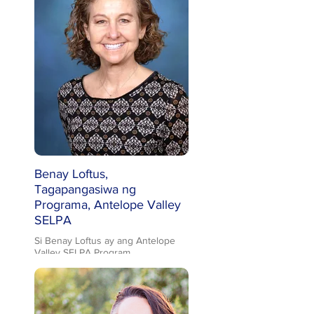
Benay Loftus,
Tagapangasiwa ng
Programa, Antelope Valley
SELPA
Si Benay Loftus ay ang Antelope
Valley SELPA Program
Administrator at natanggap ang
kanyang parehong Masters’
Degrees sa Psychology at
Educational Leadership noong
1993 at 2003 ayon sa