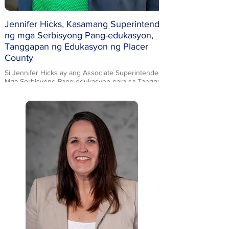
Jennifer Hicks, Kasamang Superintendent
ng mga Serbisyong Pang-edukasyon,
Tanggapan ng Edukasyon ng Placer
County
Si Jennifer Hicks ay ang Associate Superintendent ng
Mga Serbisyong Pang-edukasyon para sa Tanggapan
ng Edukasyon ng Placer County. Si Gng. Hicks ang
nangangasiwa sa mga departamento ng Early
Learning, Equity Innovation and Support, at
Leadership and Learning Collaborative sa PCOE. Si
Gng. Hicks ay may BA sa Liberal Studies mula sa CSU,
Sacramento at MS sa Educational Leadership mula sa
Walden University. Matagumpay niyang isinasama ang
isang balangkas para sa pagpapabuti at
implementasyon ng agham sa propesyonal na
pagkatuto, coaching, at mga kasanayan sa pamumuno.
Nagdidisenyo at nagpapatupad siya ng mga programa
at serbisyo na nagtataguyod ng mga kasanayan sa
pagpapabuti ng paaralan batay sa pananaliksik at
nagsisilbi sa magkakaibang pangangailangan ng mga
mag-aaral. Si Gng. Hicks ay isang WestEd Equity
Accelerator Fellow at may hilig sa pagtiyak ng
pagkakapantay-pantay at paglikha ng napapanatiling