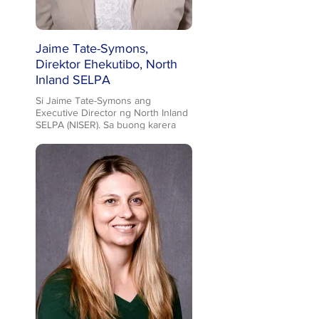
pagbabago sa sistema.
Jaime Tate-Symons,
Direktor Ehekutibo, North
Inland SELPA
Si Jaime Tate-Symons ang
Executive Director ng North Inland
SELPA (NISER). Sa buong karera
niya, ibinaon niya ang kanyang hilig
sa Assistive Technology sa
kanyang edukasyon at sa kanyang
trabahong sumusuporta sa mga
mag-aaral, magulang, at mga
paaralan/distrito. Ang kanyang
unang trabaho sa larangan ng AT
ay ang pagbuo ng isang writing lab
para sa kanyang mga mag-aaral sa
middle school na mga English
Language Learner na may mga
kapansanan kung saan isinama
niya ang isang grant funded
assistive technology software suite
upang alisin ang mga hadlang at
dagdagan ang mga pagkakataon