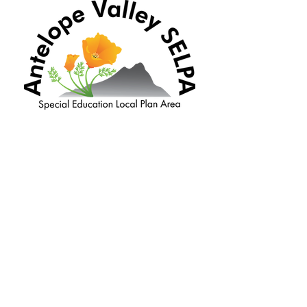
unlad, at nakikipagtulungan sa mga
distrito sa pagpapabuti ng mga
kasanayan at resulta para sa mga
estudyanteng may kapansanan.
이 프로젝트는 다음 기관의
개발 및 지원을 받습니다.