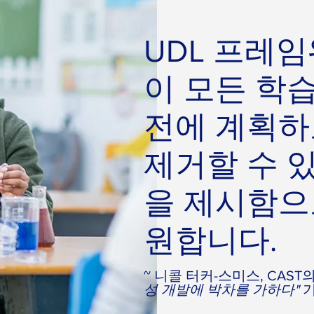
UDL 프레
이 모든 학
전에 계획하
제거할 수 
을 제시함으
원합니다.
~ 니콜 터커-스미스, CAST
성 개발에 박차를 가하다"
기