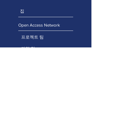
집
Open Access Network
프로젝트 팀
지역 팀
자문팀
계속 연락하세요
역량 강화 프로젝트
전문 학습 포털
보편적 학습 설계